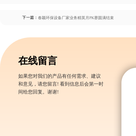
下一篇：
春颖环保设备厂家业务精英月PK赛圆满结束
在线留言
如果您对我们的产品有任何需求、建议
和意见，请您留言! 看到信息后会第一时
间给您回复。谢谢!