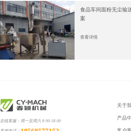
食品车间面粉无尘输
案
查看详情
关于
产品
在线客服：
周一至周六 8:00-18:00
18568577153
客户
客服电话：