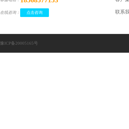
联系
在线咨询：
点击咨询
豫ICP备20005165号