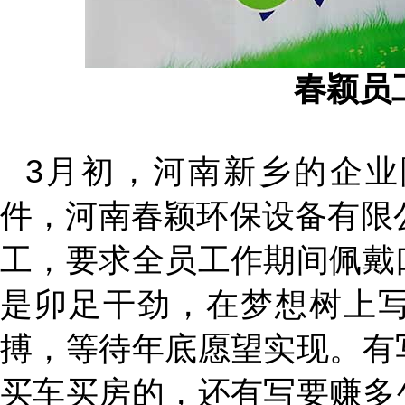
春颖员
3月初，河南新乡的企
件，河南春颖环保设备有限
工，要求全员工作期间佩戴
是卯足干劲，在梦想树上
搏，等待年底愿望实现。有
买车买房的，还有写要赚多